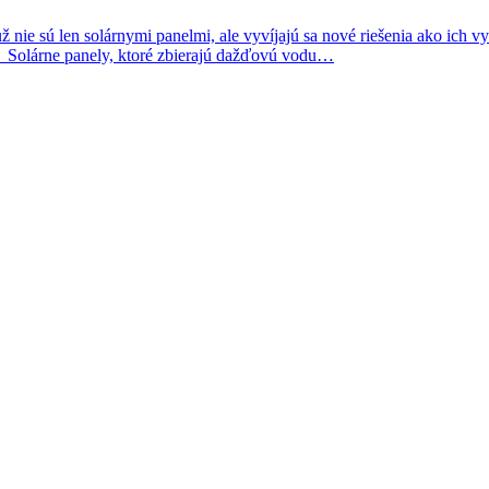
nie sú len solárnymi panelmi, ale vyvíjajú sa nové riešenia ako ich vy
ie. Solárne panely, ktoré zbierajú dažďovú vodu…