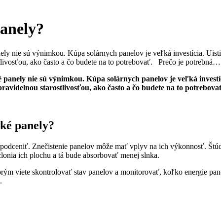
panely?
anely nie sú výnimkou. Kúpa solárnych panelov je veľká investícia. Uis
ostlivosťou, ako často a čo budete na to potrebovať. Prečo je potrebná…
ké panely nie sú výnimkou. Kúpa solárnych panelov je veľká investí
pravidelnou starostlivosťou, ako často a čo budete na to potrebova
cké panely?
ba podceniť. Znečistenie panelov môže mať vplyv na ich výkonnosť. Štú
clonia ich plochu a tá bude absorbovať menej slnka.
orým viete skontrolovať stav panelov a monitorovať, koľko energie pane
.