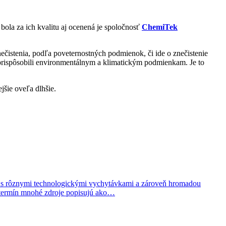
 bola za ich kvalitu aj ocenená je spoločnosť
ChemiTek
ečistenia, podľa poveternostných podmienok, či ide o znečistenie
o prispôsobili environmentálnym a klimatickým podmienkam. Je to
jšie oveľa dlhšie.
ste s rôznymi technologickými vychytávkami a zároveň hromadou
to termín mnohé zdroje popisujú ako…