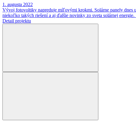
1. augusta 2022
Vývoj fotovoltiky napreduje míľovými krokmi. Solárne panely dnes už 
niekoľko takých riešení a aj ďalšie novinky zo sveta solárnej energ
Detail projektu