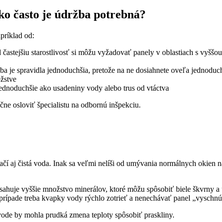
ko často je údržba potrebná?
príklad od:
častejšiu starostlivosť si môžu vyžadovať panely v oblastiach s vyššou
 je spravidla jednoduchšia, pretože na ne dosiahnete oveľa jednoduchši
žstve
jednoduchšie ako usadeniny vody alebo trus od vtáctva
čne osloviť špecialistu na odbornú inšpekciu.
čí aj čistá voda. Inak sa veľmi nelíši od umývania normálnych okien n
bsahuje vyššie množstvo minerálov, ktoré môžu spôsobiť biele škvrny a 
prípade treba kvapky vody rýchlo zotrieť a nenechávať panel „vyschnú
 vode by mohla prudká zmena teploty spôsobiť praskliny.