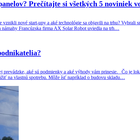
elov? Prečítajte si všetkých 5 noviniek vo 
vznikli nové start-upy a aké technológie sa objavili na trhu? Vybrali s
om námahy Francúzska firma AX Solar Robot uviedla na trh…
podnikatelia?
nej prevádzke, aké sú podmienky a aké výhody vám prinesie. Čo je lok
lúžiť na vlastnú spotrebu. Môže ísť napríklad o budovu skladu…