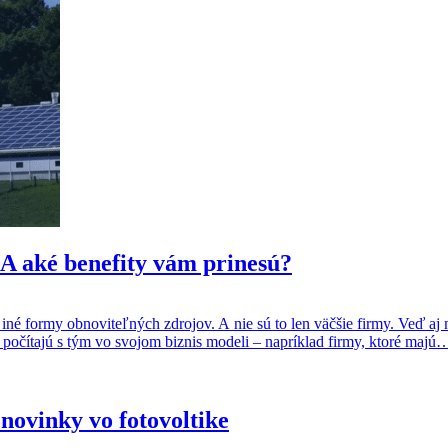
 A aké benefity vám prinesú?
 iné formy obnoviteľných zdrojov. A nie sú to len väčšie firmy. Veď a
 počítajú s tým vo svojom biznis modeli – napríklad firmy, ktoré majú
novinky vo fotovoltike