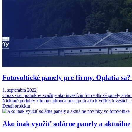
Fotovoltické panely pre firmy. Oplatia sa?
1. septembra 2022
Čoraz viac podnikov zvažuje ako investíciu fotovoltické panely alebo
Niektoré podniky k tomu dokonca pristupujú ako k veľkej investícií a
Detail projektu
Ako inak využiť solárne panely a aktuálne 