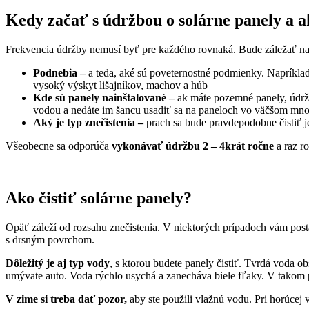
Kedy začať s údržbou o solárne panely a a
Frekvencia údržby nemusí byť pre každého rovnaká. Bude záležať na
Podnebia –
a teda, aké sú poveternostné podmienky. Napríklad 
vysoký výskyt lišajníkov, machov a húb
Kde sú panely nainštalované –
ak máte pozemné panely, údržba
vodou a nedáte im šancu usadiť sa na paneloch vo väčšom mno
Aký je typ znečistenia –
prach sa bude pravdepodobne čistiť 
Všeobecne sa odporúča
vykonávať údržbu 2 – 4krát ročne
a raz ro
Ako čistiť solárne panely?
Opäť záleží od rozsahu znečistenia. V niektorých prípadoch vám posta
s drsným povrchom.
Dôležitý je aj typ vody
, s ktorou budete panely čistiť. Tvrdá voda o
umývate auto. Voda rýchlo usychá a zanecháva biele fľaky. V takom 
V zime si treba dať pozor,
aby ste použili vlažnú vodu. Pri horúcej