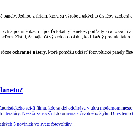
ké panely. Jednou z firiem, ktorá sa výrobou takýchto čističov zaoberá a
tiach a podmienkach – podľa lokality panelov, podľa typu a rozsahu zn
eľom. Zistili, že najlepší výsledok dosiahli, keď každý produkt takt
 rôzne
ochranné nátery
, ktoré pomôžu udržať fotovoltické panely čiste
lanétu?
futuristického sci-fi filmu, kde sa dej odohráva v ultra modernom me
 literatúry. Neskôr sa rozšíril do umenia a životného štýlu. Dnes ten