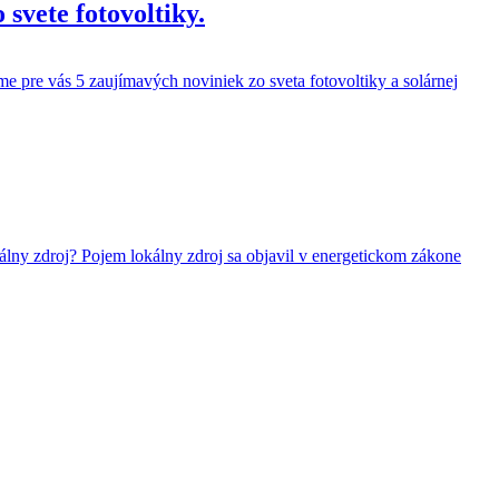
svete fotovoltiky.
me pre vás 5 zaujímavých noviniek zo sveta fotovoltiky a solárnej
álny zdroj? Pojem lokálny zdroj sa objavil v energetickom zákone