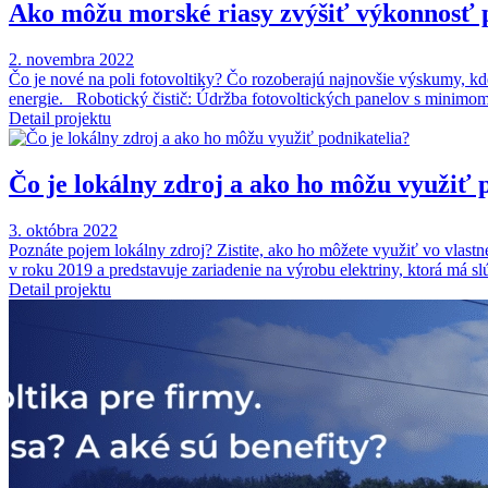
Ako môžu morské riasy zvýšiť výkonnosť pan
2. novembra 2022
Čo je nové na poli fotovoltiky? Čo rozoberajú najnovšie výskumy, kde 
energie. Robotický čistič: Údržba fotovoltických panelov s minim
Detail projektu
Čo je lokálny zdroj a ako ho môžu využiť 
3. októbra 2022
Poznáte pojem lokálny zdroj? Zistite, ako ho môžete využiť vo vlast
v roku 2019 a predstavuje zariadenie na výrobu elektriny, ktorá má s
Detail projektu