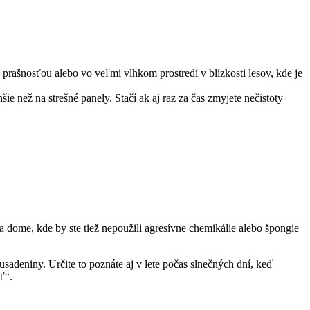
 prašnosťou alebo vo veľmi vlhkom prostredí v blízkosti lesov, kde je
e než na strešné panely. Stačí ak aj raz za čas zmyjete nečistoty
a dome, kde by ste tiež nepoužili agresívne chemikálie alebo špongie
usadeniny. Určite to poznáte aj v lete počas slnečných dní, keď
ť“.