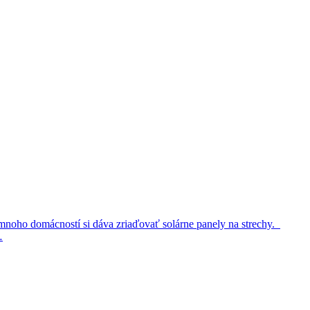
j mnoho domácností si dáva zriaďovať solárne panely na strechy.
…