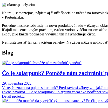
Na trhu, samozrejme, nájdete aj čističe špeciálne určené na fotovoltic
v Portugalsku.
Posledné mesiace robí testy na novú produktovú radu v rôznych oblas
lišajníkmi, cementovým prachom, tvrdou vodou, vtáčím trusom alebo p
akoby
pre každé podnebie vyvinuli ten najvhodnejší čistič.
Nemusíte zostať len pri vyčistení panelov. Na záver môžete aplikovať
Blog
Čo je solarpunk? Pomôže nám zachrániť p
29. novembra 2022
Viete, čo znamená pojem solarpunk? Predstavte si zábery z nejakého 
zelene navôkol. Čo je solarpunk? Solarpunk začal ako podžáner sci-fi
Detail projektu