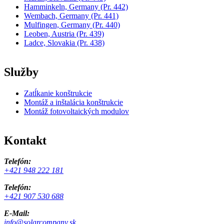
Hamminkeln, Germany
(Pr. 442)
Wembach, Germany
(Pr. 441)
Mulfingen, Germany
(Pr. 440)
Leoben, Austria
(Pr. 439)
Ladce, Slovakia
(Pr. 438)
Služby
Zatĺkanie konštrukcie
Montáž a inštalácia konštrukcie
Montáž fotovoltaických modulov
Kontakt
Telefón:
+421 948 222 181
Telefón:
+421 907 530 688
E-Mail:
info@solarcompany.sk