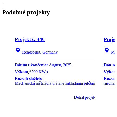
Podobné projekty
NEW
Projekt č. 446
Projek
Rendsburg, Germany
Ma
Dátum ukončenia:
August, 2025
Dátum 
Výkon:
6700 KWp
Výkon:
Rozsah služieb:
Rozsah 
Mechanická inštalácia vrátane zakladania pilótami
mechanic
Detail projektu