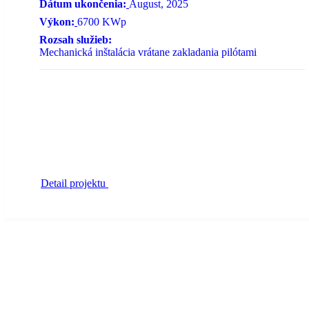
Dátum ukončenia:
August, 2025
Výkon:
6700 KWp
Rozsah služieb:
Mechanická inštalácia vrátane zakladania pilótami
Detail projektu