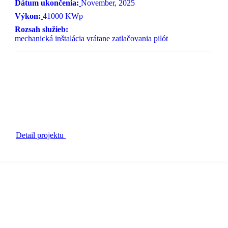
Dátum ukončenia:
November, 2025
Výkon:
41000 KWp
Rozsah služieb:
mechanická inštalácia vrátane zatlačovania pilót
Detail projektu