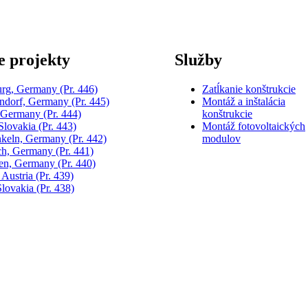
e projekty
Služby
urg, Germany
(Pr. 446)
Zatĺkanie konštrukcie
dorf, Germany
(Pr. 445)
Montáž a inštalácia
, Germany
(Pr. 444)
konštrukcie
 Slovakia
(Pr. 443)
Montáž fotovoltaických
keln, Germany
(Pr. 442)
modulov
h, Germany
(Pr. 441)
gen, Germany
(Pr. 440)
 Austria
(Pr. 439)
Slovakia
(Pr. 438)