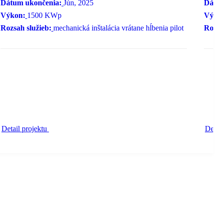
Dátum ukončenia:
Jún, 2025
Dát
Výkon:
1500 KWp
Výk
Rozsah služieb:
mechanická inštalácia vrátane hĺbenia pilot
Roz
Detail projektu
Det