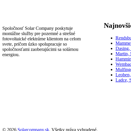
Najnovši
Spoločnosť Solar Company poskytuje
montážne služby pre pozemné a strešné
Rendsb
fotovoltaické elektrárne klientom na celom
Mammen
svete, pričom úzko spolupracuje so
Dasing
spoločnosťami zaoberajúcimi sa solárnou
Martin,
energiou.
Hammin
Wembac
Mulfin
Leoben,
Ladce, 
© 2026
Solarcompany.sk
. Všetky práva vyhradené.