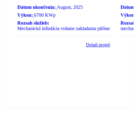
Dátum ukončenia:
August, 2025
Dátum 
Výkon:
6700 KWp
Výkon:
Rozsah služieb:
Rozsah 
Mechanická inštalácia vrátane zakladania pilótami
mechanic
Detail projektu