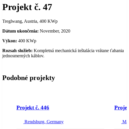
Projekt č. 47
Treglwang, Austria, 400 KWp
Dátum ukončenia:
November, 2020
Výkon:
400 KWp
Rozsah služieb:
Kompletná mechanická inštalácia vrátane ťahania
jednosmerných káblov.
Podobné projekty
NEW
Projekt č. 446
Projek
Rendsburg, Germany
Ma