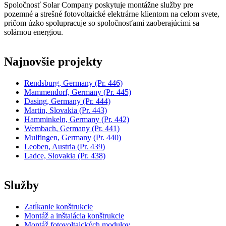
Spoločnosť Solar Company poskytuje montážne služby pre
pozemné a strešné fotovoltaické elektrárne klientom na celom svete,
pričom úzko spolupracuje so spoločnosťami zaoberajúcimi sa
solárnou energiou.
Najnovšie projekty
Rendsburg, Germany
(Pr. 446)
Mammendorf, Germany
(Pr. 445)
Dasing, Germany
(Pr. 444)
Martin, Slovakia
(Pr. 443)
Hamminkeln, Germany
(Pr. 442)
Wembach, Germany
(Pr. 441)
Mulfingen, Germany
(Pr. 440)
Leoben, Austria
(Pr. 439)
Ladce, Slovakia
(Pr. 438)
Služby
Zatĺkanie konštrukcie
Montáž a inštalácia konštrukcie
Montáž fotovoltaických modulov