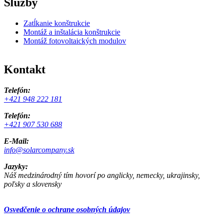
Služby
Zatĺkanie konštrukcie
Montáž a inštalácia konštrukcie
Montáž fotovoltaických modulov
Kontakt
Telefón:
+421 948 222 181
Telefón:
+421 907 530 688
E-Mail:
info@solarcompany.sk
Jazyky:
Náš medzinárodný tím hovorí po anglicky, nemecky, ukrajinsky,
poľsky a slovensky
Osvedčenie o ochrane osobných údajov