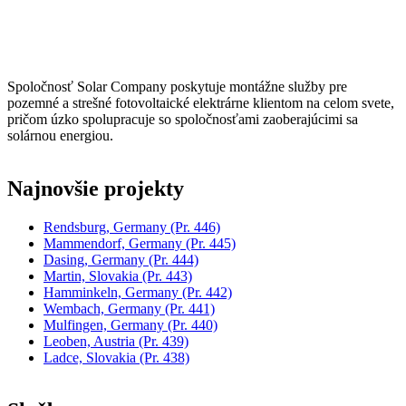
Spoločnosť Solar Company poskytuje montážne služby pre
pozemné a strešné fotovoltaické elektrárne klientom na celom svete,
pričom úzko spolupracuje so spoločnosťami zaoberajúcimi sa
solárnou energiou.
Najnovšie projekty
Rendsburg, Germany
(Pr. 446)
Mammendorf, Germany
(Pr. 445)
Dasing, Germany
(Pr. 444)
Martin, Slovakia
(Pr. 443)
Hamminkeln, Germany
(Pr. 442)
Wembach, Germany
(Pr. 441)
Mulfingen, Germany
(Pr. 440)
Leoben, Austria
(Pr. 439)
Ladce, Slovakia
(Pr. 438)