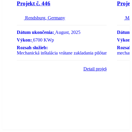
Projekt č. 446
Projek
Rendsburg, Germany
Ma
Dátum ukončenia:
August, 2025
Dátum 
Výkon:
6700 KWp
Výkon:
Rozsah služieb:
Rozsah 
Mechanická inštalácia vrátane zakladania pilótami
mechanic
Detail projektu