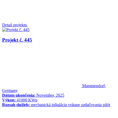
Detail projektu
Projekt č. 445
Mammendorf,
Germany
Dátum ukončenia:
November, 2025
Výkon:
41000 KWp
Rozsah služieb:
mechanická inštalácia vrátane zatlačovania pilót