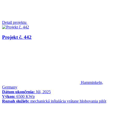
Detail projektu
Projekt č. 442
Hamminkeln,
Germany
Dátum ukončenia:
Júl, 2025
Výkon:
6500 KWp
Rozsah služieb:
mechanická inštalácia vrátane hlobovania pilót