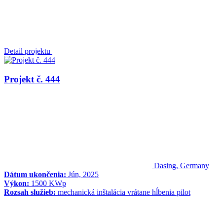
Detail projektu
Projekt č. 444
Dasing, Germany
Dátum ukončenia:
Jún, 2025
Výkon:
1500 KWp
Rozsah služieb:
mechanická inštalácia vrátane hĺbenia pilot