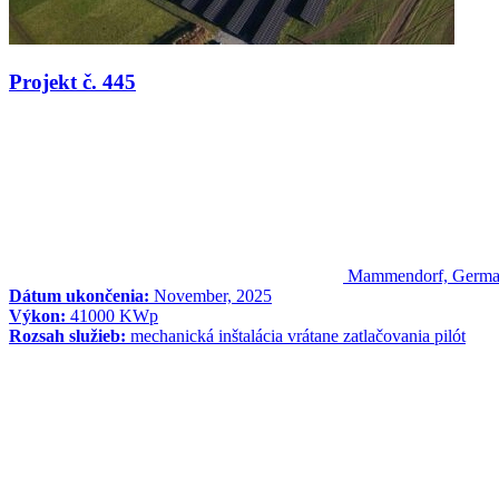
Projekt č. 445
Mammendorf, Germ
Dátum ukončenia:
November, 2025
Výkon:
41000 KWp
Rozsah služieb:
mechanická inštalácia vrátane zatlačovania pilót