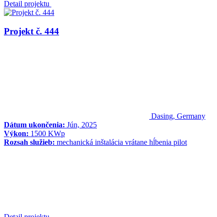
Detail projektu
Projekt č. 444
Dasing, Germany
Dátum ukončenia:
Jún, 2025
Výkon:
1500 KWp
Rozsah služieb:
mechanická inštalácia vrátane hĺbenia pilot
Detail projektu