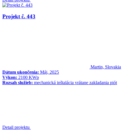
Projekt č. 443
Martin, Slovakia
Dátum ukončenia:
Máj, 2025
Výkon:
2100 KWp
Rozsah služieb:
mechanická inštalácia vrátane zakladania piót
Detail projektu