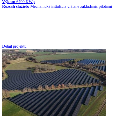
Výkon:
6700 KWp
Rozsah služieb:
Mechanická inštalácia vrátane zakladania pilótami
Detail projektu