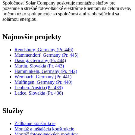
Spoločnosť Solar Company poskytuje montážne služby pre
pozemné a strešné fotovoltaické elektrárne klientom na celom svete,
pričom úzko spolupracuje so spoločnosťami zaoberajúcimi sa
solárnou energiou.
Najnovšie projekty
Rendsburg, Germany
(Pr. 446)
Mammendorf, Germany
(Pr. 445)
Dasing, Germany
(Pr. 444)
Martin, Slovakia
(Pr. 443)
Hamminkeln, Germany
(Pr. 442)
Wembach, Germany
(Pr. 441)
Mulfingen, Germany
(Pr. 440)
Leoben, Austria
(Pr. 439)
Ladce, Slovakia
(Pr. 438)
Služby
Zatĺkanie konštrukcie
Montáž a inštalácia konštrukcie
Montáž fotovoltaických modulov