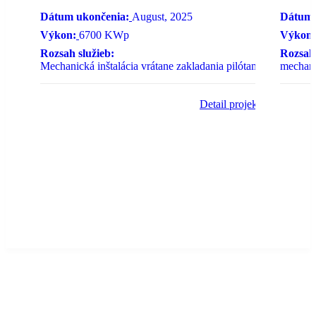
Dátum ukončenia:
August, 2025
Dátum 
Výkon:
6700 KWp
Výkon:
Rozsah služieb:
Rozsah 
Mechanická inštalácia vrátane zakladania pilótami
mechanic
Detail projektu