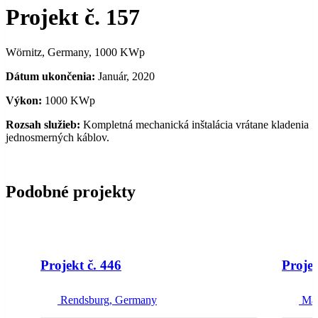
Projekt č. 157
Wörnitz, Germany, 1000 KWp
Dátum ukončenia:
Január, 2020
Výkon:
1000 KWp
Rozsah služieb:
Kompletná mechanická inštalácia vrátane kladenia
jednosmerných káblov.
Podobné projekty
NEW
Projekt č. 446
Projek
Rendsburg, Germany
Ma