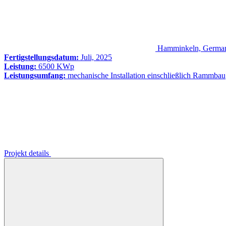
Hamminkeln, Germa
Fertigstellungsdatum:
Juli, 2025
Leistung:
6500 KWp
Leistungsumfang:
mechanische Installation einschließlich Rammbau
Projekt details