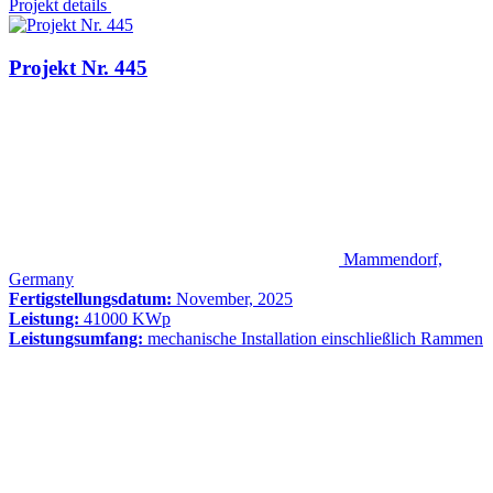
Projekt details
Projekt Nr. 445
Mammendorf,
Germany
Fertigstellungsdatum:
November, 2025
Leistung:
41000 KWp
Leistungsumfang:
mechanische Installation einschließlich Rammen