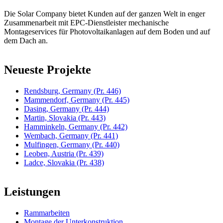
Die Solar Company bietet Kunden auf der ganzen Welt in enger
Zusammenarbeit mit EPC-Dienstleister mechanische
Montageservices für Photovoltaikanlagen auf dem Boden und auf
dem Dach an.
Neueste Projekte
Rendsburg, Germany
(Pr. 446)
Mammendorf, Germany
(Pr. 445)
Dasing, Germany
(Pr. 444)
Martin, Slovakia
(Pr. 443)
Hamminkeln, Germany
(Pr. 442)
Wembach, Germany
(Pr. 441)
Mulfingen, Germany
(Pr. 440)
Leoben, Austria
(Pr. 439)
Ladce, Slovakia
(Pr. 438)
Leistungen
Rammarbeiten
Montage der Unterkonstruktion