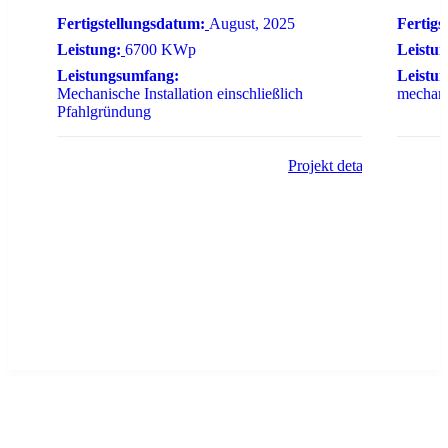
Fertigstellungsdatum:
August, 2025
Fertigs
Leistung:
6700 KWp
Leistun
Leistungsumfang:
Leistu
Mechanische Installation einschließlich
mechani
Pfahlgründung
Projekt details