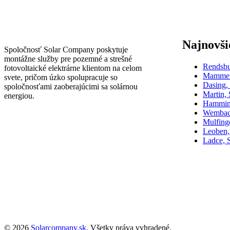
Najnovši
Spoločnosť Solar Company poskytuje
montážne služby pre pozemné a strešné
Rendsb
fotovoltaické elektrárne klientom na celom
Mammen
svete, pričom úzko spolupracuje so
Dasing
spoločnosťami zaoberajúcimi sa solárnou
Martin,
energiou.
Hammin
Wembac
Mulfin
Leoben,
Ladce, 
© 2026
Solarcompany.sk
. Všetky práva vyhradené.