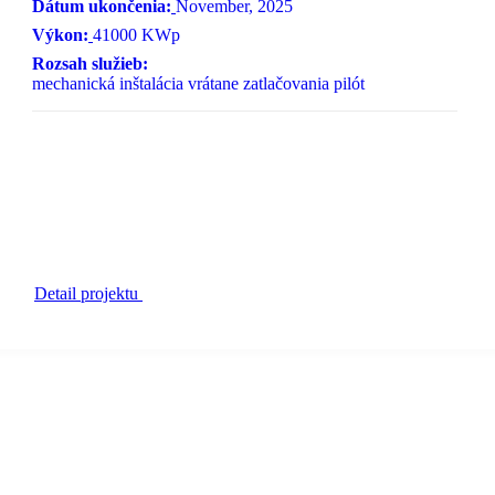
Dátum ukončenia:
November, 2025
Výkon:
41000 KWp
Rozsah služieb:
mechanická inštalácia vrátane zatlačovania pilót
Detail projektu