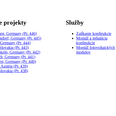
e projekty
Služby
urg, Germany
(Pr. 446)
Zatĺkanie konštrukcie
dorf, Germany
(Pr. 445)
Montáž a inštalácia
, Germany
(Pr. 444)
konštrukcie
 Slovakia
(Pr. 443)
Montáž fotovoltaických
keln, Germany
(Pr. 442)
modulov
h, Germany
(Pr. 441)
gen, Germany
(Pr. 440)
 Austria
(Pr. 439)
Slovakia
(Pr. 438)