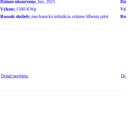
Dátum ukončenia:
Jún, 2025
Dát
Výkon:
1500 KWp
Výk
Rozsah služieb:
mechanická inštalácia vrátane hĺbenia pilot
Roz
Detail projektu
Det