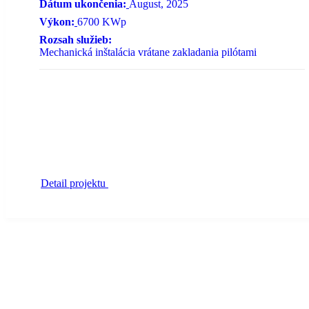
Dátum ukončenia:
August, 2025
Výkon:
6700 KWp
Rozsah služieb:
Mechanická inštalácia vrátane zakladania pilótami
Detail projektu