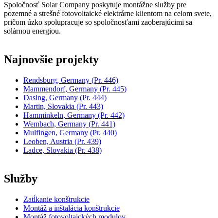
Spoločnosť Solar Company poskytuje montážne služby pre
pozemné a strešné fotovoltaické elektrárne klientom na celom svete,
pričom úzko spolupracuje so spoločnosťami zaoberajúcimi sa
solárnou energiou.
Najnovšie projekty
Rendsburg, Germany
(Pr. 446)
Mammendorf, Germany
(Pr. 445)
Dasing, Germany
(Pr. 444)
Martin, Slovakia
(Pr. 443)
Hamminkeln, Germany
(Pr. 442)
Wembach, Germany
(Pr. 441)
Mulfingen, Germany
(Pr. 440)
Leoben, Austria
(Pr. 439)
Ladce, Slovakia
(Pr. 438)
Služby
Zatĺkanie konštrukcie
Montáž a inštalácia konštrukcie
Montáž fotovoltaických modulov