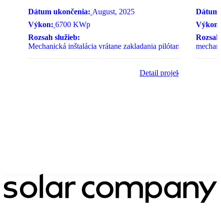
Dátum ukončenia:
August, 2025
Dátum 
Výkon:
6700 KWp
Výkon:
Rozsah služieb:
Rozsah 
Mechanická inštalácia vrátane zakladania pilótami
mechanic
Detail projektu