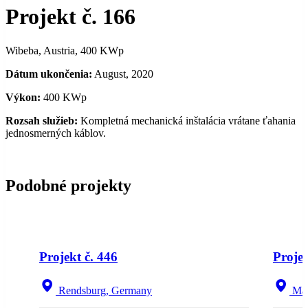
Projekt č. 166
Wibeba, Austria, 400 KWp
Dátum ukončenia:
August, 2020
Výkon:
400 KWp
Rozsah služieb:
Kompletná mechanická inštalácia vrátane ťahania
jednosmerných káblov.
Podobné projekty
NEW
Projekt č. 446
Projek
Rendsburg, Germany
Ma