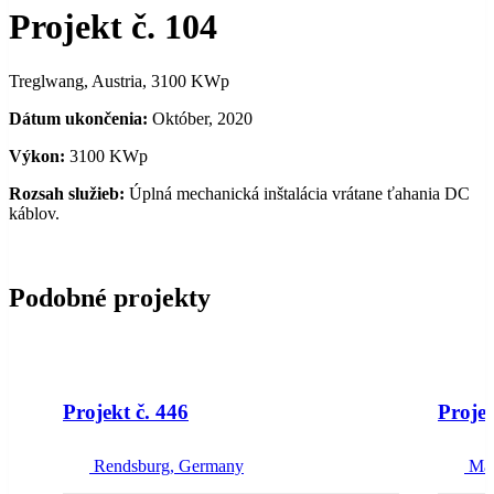
Projekt č. 104
Treglwang, Austria, 3100 KWp
Dátum ukončenia:
Október, 2020
Výkon:
3100 KWp
Rozsah služieb:
Úplná mechanická inštalácia vrátane ťahania DC
káblov.
Podobné projekty
NEW
Projekt č. 446
Projek
Rendsburg, Germany
Ma