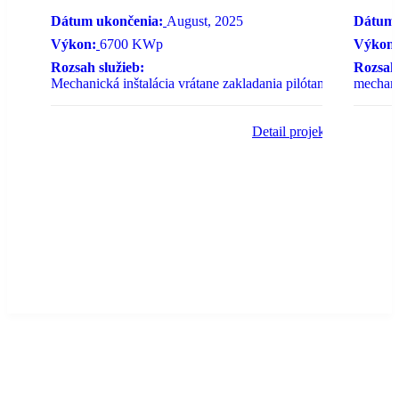
Dátum ukončenia:
August, 2025
Dátum 
Výkon:
6700 KWp
Výkon:
Rozsah služieb:
Rozsah 
Mechanická inštalácia vrátane zakladania pilótami
mechanic
Detail projektu