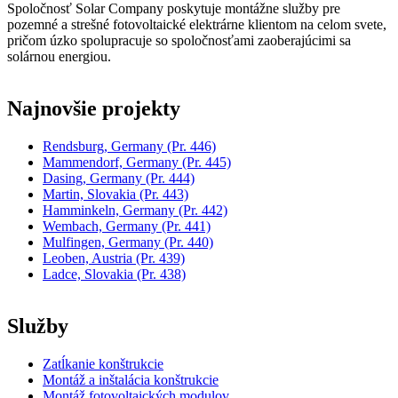
Spoločnosť Solar Company poskytuje montážne služby pre
pozemné a strešné fotovoltaické elektrárne klientom na celom svete,
pričom úzko spolupracuje so spoločnosťami zaoberajúcimi sa
solárnou energiou.
Najnovšie projekty
Rendsburg, Germany
(Pr. 446)
Mammendorf, Germany
(Pr. 445)
Dasing, Germany
(Pr. 444)
Martin, Slovakia
(Pr. 443)
Hamminkeln, Germany
(Pr. 442)
Wembach, Germany
(Pr. 441)
Mulfingen, Germany
(Pr. 440)
Leoben, Austria
(Pr. 439)
Ladce, Slovakia
(Pr. 438)
Služby
Zatĺkanie konštrukcie
Montáž a inštalácia konštrukcie
Montáž fotovoltaických modulov